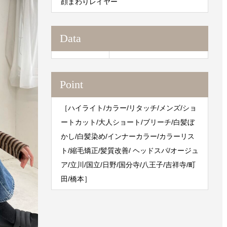
顔まわりレイヤー
Data
Point
［ハイライト/カラー/リタッチ/メンズ/ショ
ートカット/大人ショート/ブリーチ/白髪ぼ
かし/白髪染め/インナーカラー/カラーリス
ト/縮毛矯正/髪質改善/ ヘッドスパ/オージュ
ア/立川/国立/日野/国分寺/八王子/吉祥寺/町
田/橋本］