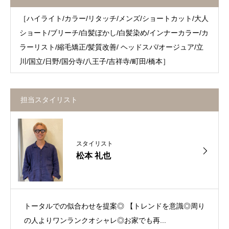
［ハイライト/カラー/リタッチ/メンズ/ショートカット/大人
ショート/ブリーチ/白髪ぼかし/白髪染め/インナーカラー/カ
ラーリスト/縮毛矯正/髪質改善/ ヘッドスパ/オージュア/立
川/国立/日野/国分寺/八王子/吉祥寺/町田/橋本］
担当スタイリスト
スタイリスト
松本 礼也
トータルでの似合わせを提案◎ 【トレンドを意識◎周り
の人よりワンランクオシャレ◎お家でも再...