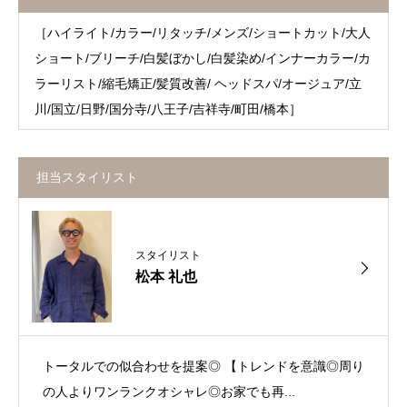
［ハイライト/カラー/リタッチ/メンズ/ショートカット/大人
ショート/ブリーチ/白髪ぼかし/白髪染め/インナーカラー/カ
ラーリスト/縮毛矯正/髪質改善/ ヘッドスパ/オージュア/立
川/国立/日野/国分寺/八王子/吉祥寺/町田/橋本］
担当スタイリスト
スタイリスト
松本 礼也
トータルでの似合わせを提案◎ 【トレンドを意識◎周り
の人よりワンランクオシャレ◎お家でも再...