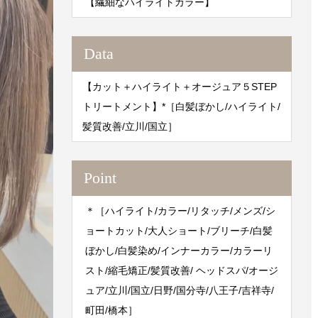
【繊細なハイライトカラー】
Data
【カット＋ハイライト＋オージュア５STEP
トリートメント】*［白髪ぼかし/ハイライト/
髪質改善/立川/国立］
Point
＊［ハイライト/カラー/リタッチ/メンズ/シ
ョートカット/大人ショート/ブリーチ/白髪
ぼかし/白髪染め/インナーカラー/カラーリ
スト/縮毛矯正/髪質改善/ ヘッドスパ/オージ
ュア/立川/国立/日野/国分寺/八王子/吉祥寺/
町田/橋本］