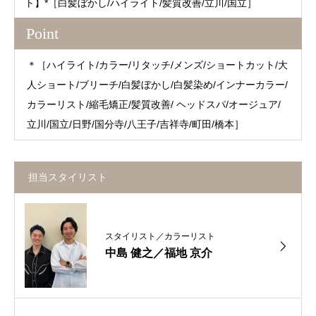
ト】*［白髪ぼかし/ハイライト/髪質改善/立川/国立］
Point
＊［ハイライト/カラー/リタッチ/メンズ/ショートカット/大
人ショート/ブリーチ/白髪ぼかし/白髪染め/インナーカラー/
カラーリスト/縮毛矯正/髪質改善/ ヘッドスパ/オージュア/
立川/国立/日野/国分寺/八王子/吉祥寺/町田/橋本］
担当スタイリスト
スタイリスト／カラーリスト
中島 健之／福地 京介