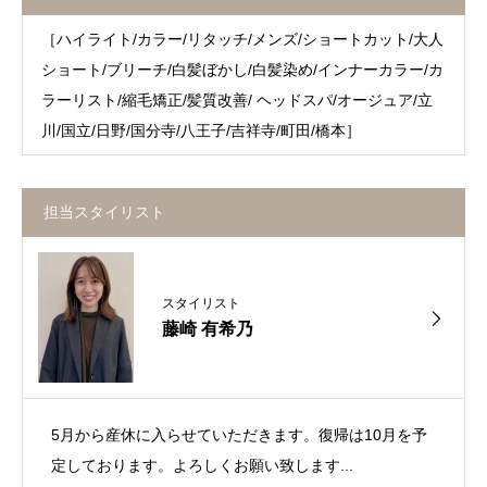
［ハイライト/カラー/リタッチ/メンズ/ショートカット/大人
ショート/ブリーチ/白髪ぼかし/白髪染め/インナーカラー/カ
ラーリスト/縮毛矯正/髪質改善/ ヘッドスパ/オージュア/立
川/国立/日野/国分寺/八王子/吉祥寺/町田/橋本］
担当スタイリスト
スタイリスト
藤崎 有希乃
5月から産休に入らせていただきます。復帰は10月を予
定しております。よろしくお願い致します...