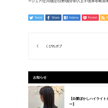
ージュア/立川/国立/日野/国分寺/八王子/吉祥寺/町田
Tweet
Share
Hatena
Pocket
くびれボブ
お知らせ
【白髪ぼかしハイライト
ー】