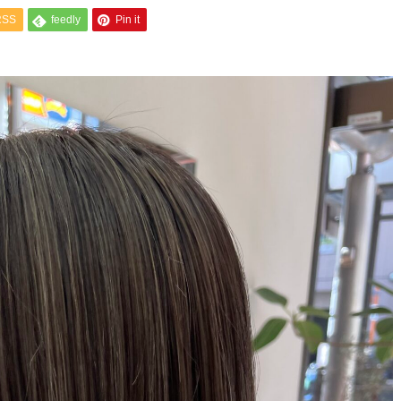
RSS
feedly
Pin it