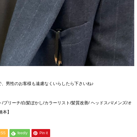
で、男性のお客様も遠慮なくいらしたら下さいね♪
/ブリーチ/白髪ぼかし/カラーリスト/髪質改善/ ヘッドスパ/メンズ/オ
/橋本】
RSS
feedly
Pin it