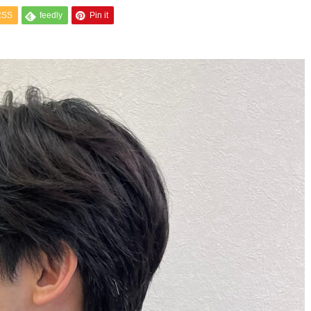
RSS
feedly
Pin it