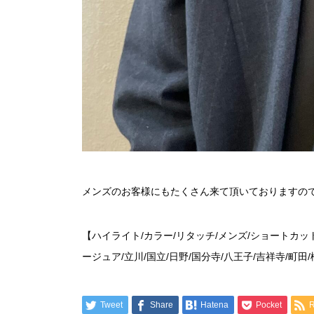
メンズのお客様にもたくさん来て頂いておりますの
【ハイライト/カラー/リタッチ/メンズ/ショートカット
ージュア/立川/国立/日野/国分寺/八王子/吉祥寺/町田
Tweet
Share
Hatena
Pocket