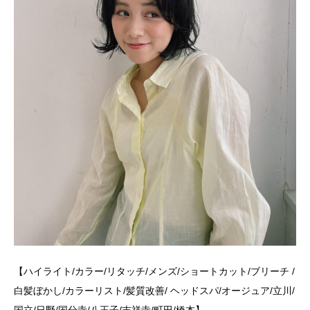
【ハイライト/カラー/リタッチ/メンズ/ショートカット/ブリーチ /
白髪ぼかし/カラーリスト/髪質改善/ ヘッドスパ/オージュア/立川/
国立/日野/国分寺/八王子/吉祥寺/町田/橋本】