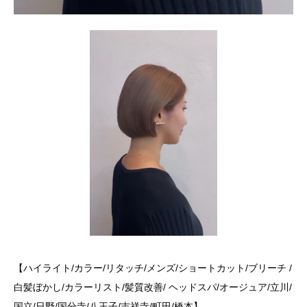
【ハイライト/カラー/リタッチ/メンズ/ショートカット/ブリーチ /
白髪ぼかし/カラーリスト/髪質改善/ ヘッドスパ/オージュア/立川/
国立/日野/国分寺/八王子/吉祥寺/町田/橋本】