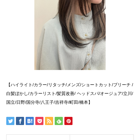
【ハイライト/カラー/リタッチ/メンズ/ショートカット/ブリーチ /
白髪ぼかし/カラーリスト/髪質改善/ ヘッドスパ/オージュア/立川/
国立/日野/国分寺/八王子/吉祥寺/町田/橋本】