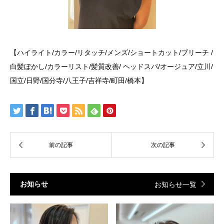
【ハイライト
/
カラー
/
リタッチ
/
メンズ
/
ショートカット
/
ブリーチ
/
白髪ぼかし
/
カラーリスト
/
髪質改善
/
ヘッドスパ
/
オージュア
/
立川
/
国立
/
日野
/
国分寺
/
八王子
/
吉祥寺
/
町田
/
橋本】
お知らせ
お知らせ一覧